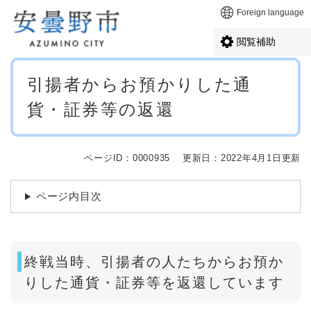
ペ
メニューを飛ばして本文へ
Foreign language
ー
ジ
閲覧補助
の
先
本
頭
引揚者からお預かりした通
文
で
貨・証券等の返還
す
。
ページID：0000935
更新日：2022年4月1日更新
ページ内目次
終戦当時、引揚者の人たちからお預か
りした通貨・証券等を返還しています