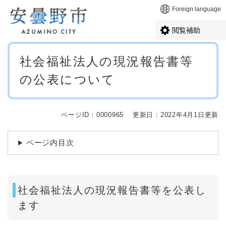
ペ
メニューを飛ばして本文へ
Foreign language
ー
ジ
閲覧補助
の
先
本
頭
社会福祉法人の現況報告書等
文
で
の公表について
す
。
ページID：0000965
更新日：2022年4月1日更新
ページ内目次
社会福祉法人の現況報告書等を公表し
ます