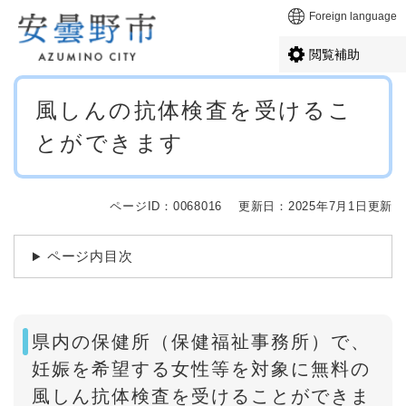
ペ
メニューを飛ばして本文へ
Foreign language
ー
ジ
閲覧補助
の
先
本
頭
風しんの抗体検査を受けるこ
文
で
とができます
す
。
ページID：0068016
更新日：2025年7月1日更新
ページ内目次
県内の保健所（保健福祉事務所）で、
妊娠を希望する女性等を対象に無料の
風しん抗体検査を受けることができま