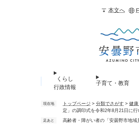
ペ
本文へ
F
ー
ジ
の
先
頭
で
す
。
くらし
子育て・教育
行政情報
トップページ
>
分類でさがす
>
健康
現在地
定」の調印式を令和2年8月21日に
高齢者・障がい者の「安曇野市地域見
足あと