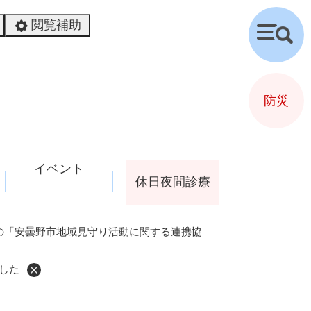
閲覧補助
検
索
防災
イベント
休日夜間診療
の「安曇野市地域見守り活動に関する連携協
した