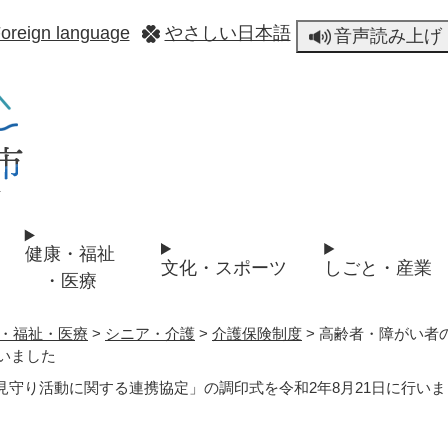
メニューを飛ばして本文へ
oreign language
やさしい日本語
音声読み上げ
健康・福祉
文化・スポーツ
しごと・産業
・医療
・福祉・医療
>
シニア・介護
>
介護保険制度
>
高齢者・障がい者
行いました
守り活動に関する連携協定」の調印式を令和2年8月21日に行いま