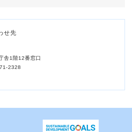
わせ先
庁舎1階12番窓口
71-2328