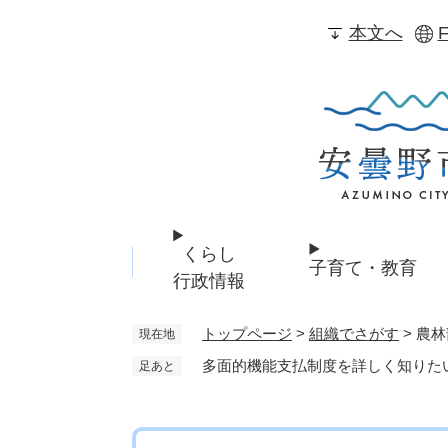
ペ
本文へ
F
ー
ジ
の
先
頭
で
す
。
くらし
子育て・教育
行政情報
トップページ
>
組織でさがす
>
農林
現在地
多面的機能支払制度を詳しく知りた
足あと
本