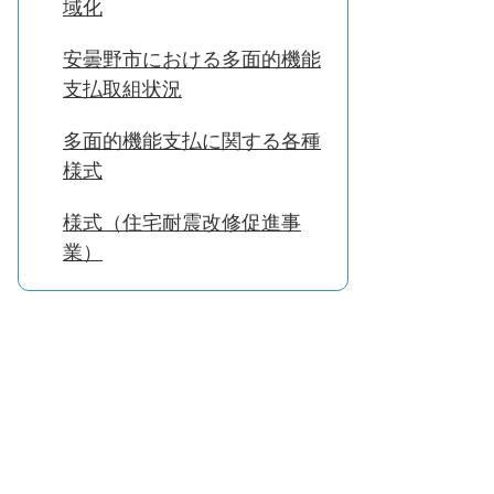
域化
安曇野市における多面的機能
支払取組状況
多面的機能支払に関する各種
様式
様式（住宅耐震改修促進事
業）