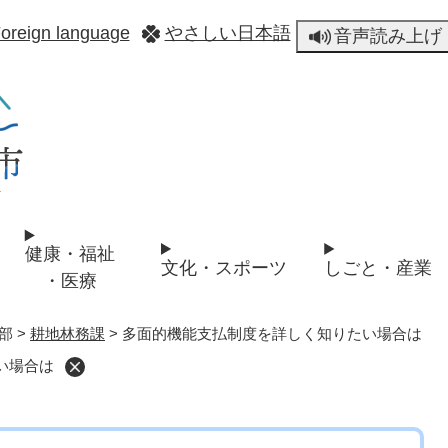
メニューを飛ばして本文へ
oreign language
やさしい日本語
音声読み上げ
健康・福祉
文化・スポーツ
しごと・産業
・医療
部
>
耕地林務課
>
多面的機能支払制度を詳しく知りたい場合は
い場合は