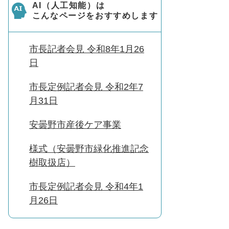
AI（人工知能）は
こんなページをおすすめします
市長記者会見 令和8年1月26
日
市長定例記者会見 令和2年7
月31日
安曇野市産後ケア事業
様式（安曇野市緑化推進記念
樹取扱店）
市長定例記者会見 令和4年1
月26日