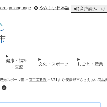
メニューを飛ばして本文へ
oreign language
やさしい日本語
音声読み上げ
健康・福祉
文化・スポーツ
しごと・産業
・医療
観光スポーツ部
>
商工労政課
>
8/31まで 安曇野市ささえあい商品