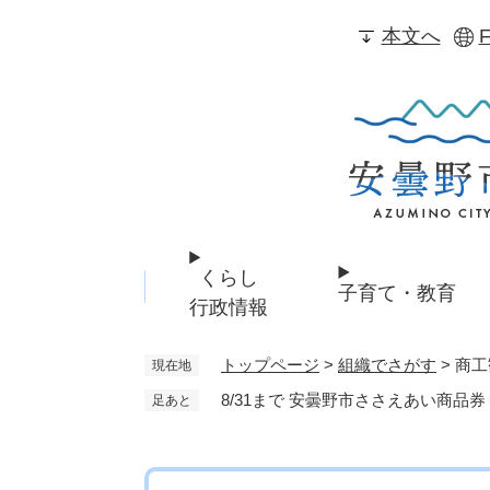
ペ
本文へ
F
ー
ジ
の
先
頭
で
す
。
くらし
子育て・教育
行政情報
トップページ
>
組織でさがす
>
商工
現在地
8/31まで 安曇野市ささえあい商品券
足あと
本