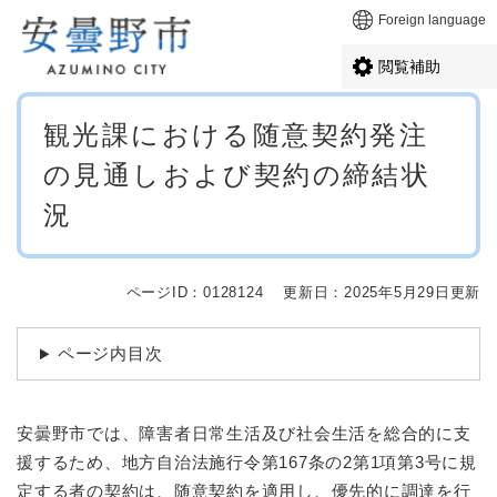
ペ
メニューを飛ばして本文へ
Foreign language
ー
ジ
閲覧補助
の
先
本
頭
観光課における随意契約発注
文
で
の見通しおよび契約の締結状
す
。
況
ページID：0128124
更新日：2025年5月29日更新
ページ内目次
安曇野市では、障害者日常生活及び社会生活を総合的に支
援するため、地方自治法施行令第167条の2第1項第3号に規
定する者の契約は、随意契約を適用し、優先的に調達を行