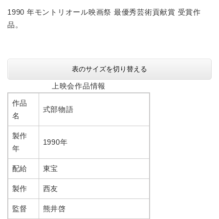
1990 年モントリオール映画祭 最優秀芸術貢献賞 受賞作
品。
表のサイズを切り替える
上映会作品情報
作品
式部物語
名
製作
1990年
年
配給
東宝
製作
西友
監督
熊井啓