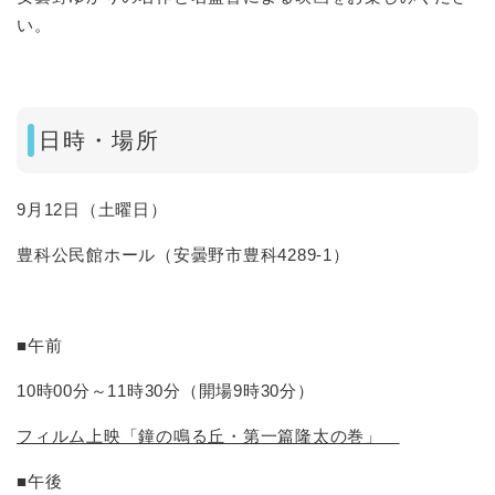
い。
日時・場所
9月12日（土曜日）
豊科公民館ホール（安曇野市豊科4289-1）​
■午前
10時00分～11時30分（開場9時30分）
フィルム上映「鐘の鳴る丘・第一篇隆太の巻」
■午後