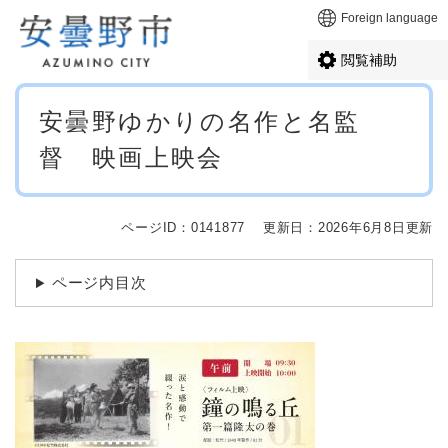
ペ
メニューを飛ばして本文へ
Foreign language
ー
ジ
閲覧補助
の
先
本
頭
安曇野ゆかりの名作と名監
文
で
督 映画上映会
す
。
ページID：0141877
更新日：2026年6月8日更新
ページ内目次