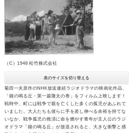
（C）1948 松竹株式会社
表のサイズを切り替える
菊田一夫原作のNHK放送連続ラジオドラマの映画化作品、
「鐘の鳴る丘・第一篇隆太の巻」をフィルム上映します！
戦時中、町には戦争で親を亡くした多くの孤児があふれて
いました。大人たちも彼らに手を差し伸べる余裕を持てな
いなか、戦争孤児の救済に命を燃やす青年が主人公のラジ
オドラマ「鐘の鳴る丘」が放送されると、大きな衝撃と感