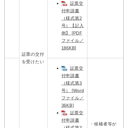
証票交
付申請書
（様式第2
号）【記入
例】 [PDF
ファイル／
186KB]
証票の交付
を受けたい
証票交
付申請書
（様式第3
号） [Word
ファイル／
36KB]
証票交
付申請書
・候補者等が
（様式第3