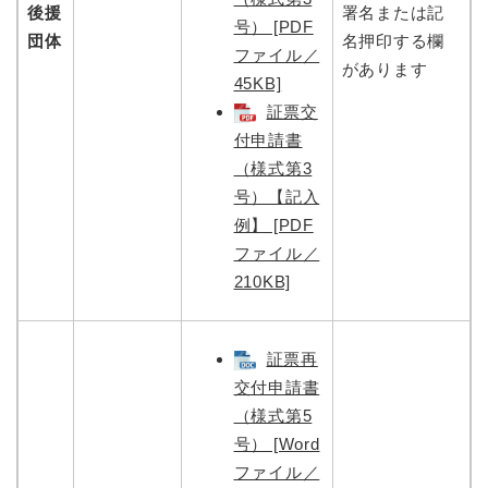
後援
署名または記
号） [PDF
団体
名押印する欄
ファイル／
があります
45KB]
証票交
付申請書
（様式第3
号）【記入
例】 [PDF
ファイル／
210KB]
証票再
交付申請書
（様式第5
号） [Word
ファイル／