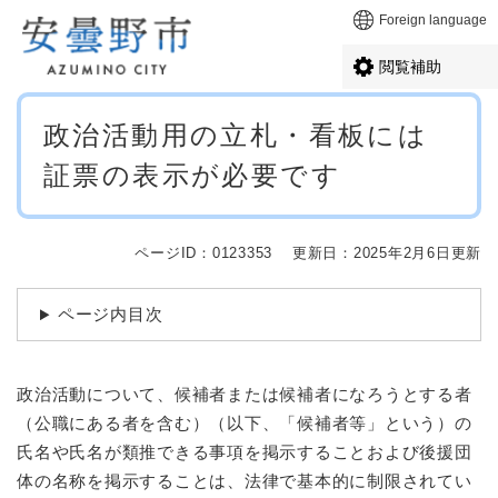
ペ
メニューを飛ばして本文へ
Foreign language
ー
ジ
閲覧補助
の
先
本
頭
政治活動用の立札・看板には
文
で
証票の表示が必要です
す
。
ページID：0123353
更新日：2025年2月6日更新
ページ内目次
政治活動について、候補者または候補者になろうとする者
（公職にある者を含む）（以下、「候補者等」という）の
氏名や氏名が類推できる事項を掲示することおよび後援団
体の名称を掲示することは、法律で基本的に制限されてい