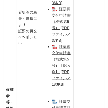
36KB]
証票再
看板等の紛
交付申請書
失・破損に
（様式第5
より
号） [PDF
証票の再交
ファイル／
付を受けた
37KB]
い
証票再
交付申請書
（様式第5
号）【記入
例】 [PDF
ファイル／
183KB]
候補
者
証票交
等・
付申請書記