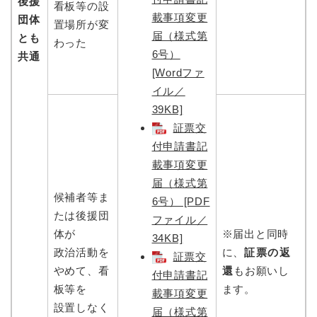
後援
看板等の設
載事項変更
団体
置場所が変
届（様式第
とも
わった
6号）
共通
[Wordファ
イル／
39KB]
証票交
付申請書記
載事項変更
届（様式第
候補者等ま
6号） [PDF
たは後援団
ファイル／
体が
※届出と同時
34KB]
政治活動を
に、
証票の返
証票交
やめて、看
還
もお願いし
付申請書記
板等を
ます。
載事項変更
設置しなく
届（様式第