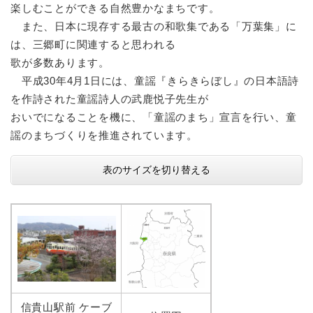
楽しむことができる自然豊かなまちです。
また、日本に現存する最古の和歌集である「万葉集」に
は、三郷町に関連すると思われる
歌が多数あります。
平成30年4月1日には、童謡『きらきらぼし』の日本語詩
を作詩された童謡詩人の武鹿悦子先生が
おいでになることを機に、「童謡のまち」宣言を行い、童
謡のまちづくりを推進されています。
表のサイズを切り替える
信貴山駅前 ケーブ