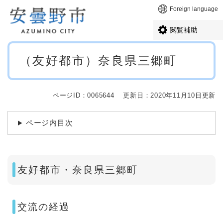
ペ
メニューを飛ばして本文へ
Foreign language
ー
ジ
閲覧補助
の
先
本
頭
（友好都市）奈良県三郷町
文
で
す
。
ページID：0065644
更新日：2020年11月10日更新
ページ内目次
友好都市・奈良県三郷町
交流の経過