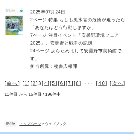
2025年07月24日
2ページ 特集 もしも風水害の危険が迫ったら
「あなたはどう行動しますか」
7ページ 注目イベント「安曇野環境フェア
2025」、安曇野と戦争の記憶
24ページ あらためまして安曇野市美術館で
す。
担当所属：秘書広報課
[
前へ
] [
1
][
2
]3[
4
][
5
][
6
][
7
][
8
] ･･･ [
40
] [
次へ
]
11件目 から 15件目 / 196件中
トップページ
>
ウェブブック
現在地