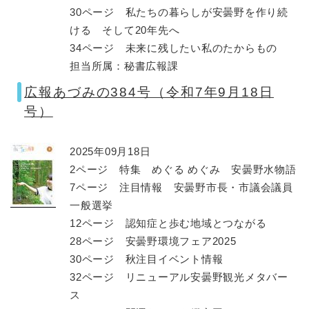
30ページ 私たちの暮らしが安曇野を作り続
ける そして20年先へ
34ページ 未来に残したい私のたからもの
担当所属：秘書広報課
広報あづみの384号（令和7年9月18日
号）
2025年09月18日
2ページ 特集 めぐる めぐみ 安曇野水物語
7ページ 注目情報 安曇野市長・市議会議員
一般選挙
12ページ 認知症と歩む地域とつながる
28ページ 安曇野環境フェア2025
30ページ 秋注目イベント情報
32ページ リニューアル安曇野観光メタバー
ス