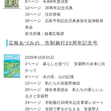
8ページ 令和6年度決算
12ページ 20周年記念式典
15ページ 注目情報
30ページ 広島平和記念式典参加生徒体験発
表会
担当所属：秘書広報課
広報あづみの 市制施行20周年記念号
2025年10月01日
2ページ 暮らしが息づく 安曇野の未来に向
かって
4ページ 水の音、山の記憶
12ページ 私たちの安曇野物語
20ページ 移住者座談会 私たちの新しいふ
るさと安曇野
24ページ 市制施行20周年記念事業レポート
28ページ 全国で夢をかなえる 安曇野人