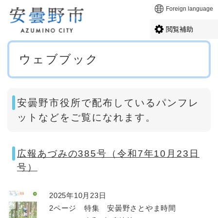
ペ
メニューを飛ばして本文へ
Foreign language
ー
ジ
閲覧補助
の
先
本
頭
ウェブブック
文
で
す
。
安曇野市役所で配布しているパンフレ
ットなどをご覧になれます。
広報あづみの385号（令和7年10月23日
号）
2025年10月23日
2ページ 特集 安曇野さとやま時間