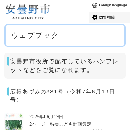
ペ
メニューを飛ばして本文へ
Foreign language
ー
ジ
閲覧補助
の
先
本
頭
ウェブブック
文
で
す
。
安曇野市役所で配布しているパンフレ
ットなどをご覧になれます。
広報あづみの381号（令和7年6月19日
号）
2025年06月19日
2ページ 特集こども計画策定