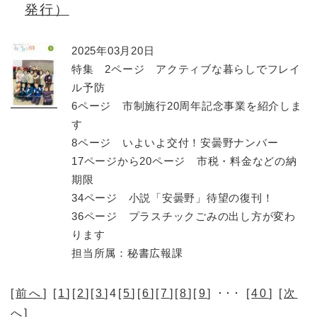
発行）
2025年03月20日
特集 2ページ アクティブな暮らしでフレイ
ル予防
6ページ 市制施行20周年記念事業を紹介しま
す
8ページ いよいよ交付！安曇野ナンバー
17ページから20ページ 市税・料金などの納
期限
34ページ 小説「安曇野」待望の復刊！
36ページ プラスチックごみの出し方が変わ
ります
担当所属：秘書広報課
[
前へ
] [
1
][
2
][
3
]4[
5
][
6
][
7
][
8
][
9
] ･･･ [
40
] [
次
へ
]