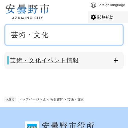
ペ
メニューを飛ばして本文へ
Foreign language
ー
ジ
閲覧補助
の
先
本
頭
芸術・文化
文
で
す
。
芸術・文化イベント情報
トップページ
>
よくある質問
>
芸術・文化
現在地