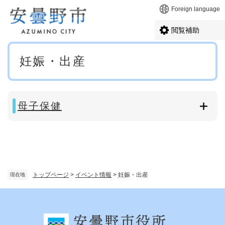
ペ
メニューを飛ばして本文へ
Foreign language
ー
ジ
閲覧補助
の
先
本
頭
妊娠・出産
文
で
す
。
母子保健
トップページ
>
イベント情報
>
妊娠・出産
現在地