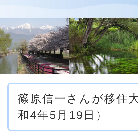
本
篠原信一さんが移住
文
和4年5月19日）