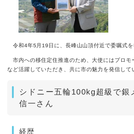
令和4年5月19日に、長峰山山頂付近で委嘱式
市内への移住定住推進のため、大使にはプロモ
など活躍していただき、共に市の魅力を発信して
シドニー五輪100kg超級で
信一さん
経歴