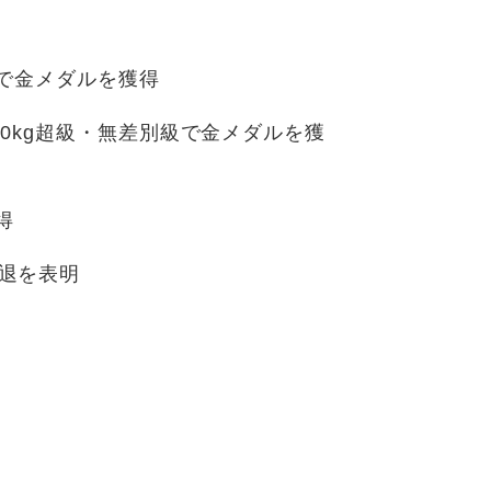
級で金メダルを獲得
00kg超級・無差別級で金メダルを獲
得
引退を表明