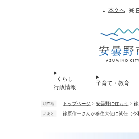
ペ
本文へ
F
ー
ジ
の
先
頭
で
す
。
くらし
子育て・教育
行政情報
トップページ
>
安曇野に住もう
>
篠
現在地
篠原信一さんが移住大使に就任（令和
足あと