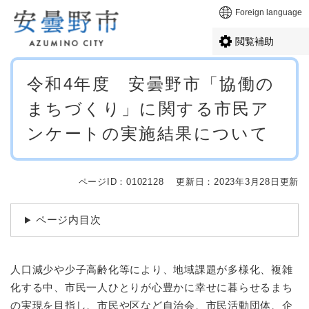
ペ
メニューを飛ばして本文へ
Foreign language
ー
ジ
閲覧補助
の
先
本
頭
令和4年度 安曇野市「協働の
文
で
まちづくり」に関する市民ア
す
。
ンケートの実施結果について
ページID：0102128
更新日：2023年3月28日更新
ページ内目次
人口減少や少子高齢化等により、地域課題が多様化、複雑
化する中、市民一人ひとりが心豊かに幸せに暮らせるまち
の実現を目指し、市民や区など自治会、市民活動団体、企