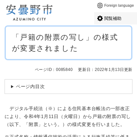
ペ
メニューを飛ばして本文へ
Foreign language
ー
ジ
閲覧補助
の
先
本
頭
「戸籍の附票の写し」の様式
文
で
が変更されました
す
。
ページID：0085840
更新日：2022年1月13日更新
ページ内目次
デジタル手続法（※）による住民基本台帳法の一部改正
により、令和4年1月11日（火曜日）から戸籍の附票の写し
（以下、「附票」という。）の様式変更を行いました。
※正式名称：情報通信技術の活用による行政手続等に係る