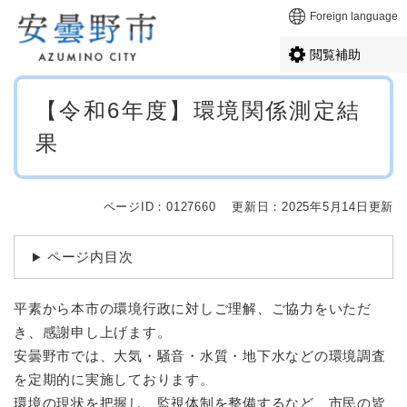
ペ
メニューを飛ばして本文へ
Foreign language
ー
ジ
閲覧補助
の
先
本
頭
【令和6年度】環境関係測定結
文
で
果
す
。
ページID：0127660
更新日：2025年5月14日更新
ページ内目次
平素から本市の環境行政に対しご理解、ご協力をいただ
き、感謝申し上げます。
安曇野市では、大気・騒音・水質・地下水などの環境調査
を定期的に実施しております。
環境の現状を把握し、監視体制を整備するなど、市民の皆