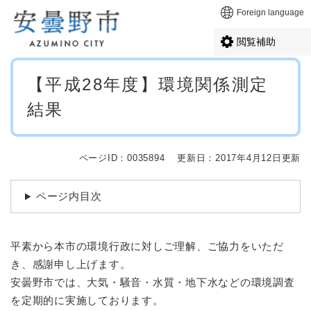
ペ
メニューを飛ばして本文へ
Foreign language
ー
ジ
閲覧補助
の
先
本
頭
【平成28年度】環境関係測定
文
で
結果
す
。
ページID：0035894
更新日：2017年4月12日更新
ページ内目次
平素から本市の環境行政に対しご理解、ご協力をいただ
き、感謝申し上げます。
安曇野市では、大気・騒音・水質・地下水などの環境調査
を定期的に実施しております。