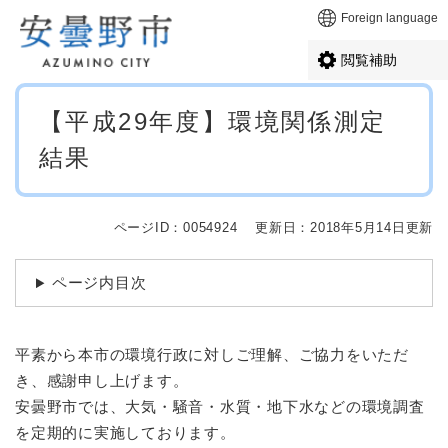
ペ
メニューを飛ばして本文へ
Foreign language
ー
ジ
閲覧補助
の
先
本
頭
【平成29年度】環境関係測定
文
で
結果
す
。
ページID：0054924
更新日：2018年5月14日更新
ページ内目次
平素から本市の環境行政に対しご理解、ご協力をいただ
き、感謝申し上げます。
安曇野市では、大気・騒音・水質・地下水などの環境調査
を定期的に実施しております。