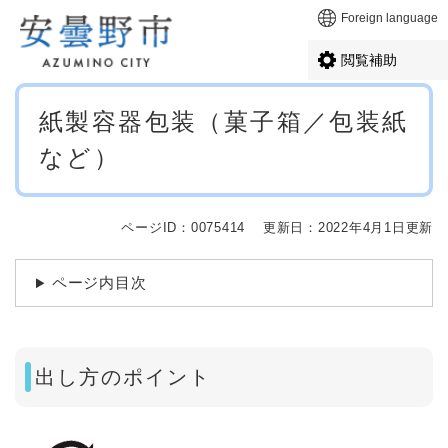
ペ
メニューを飛ばして本文へ
Foreign language
ー
ジ
閲覧補助
の
先
本
頭
紙製容器包装（菓子箱／包装紙
文
で
など）
す
。
ページID：0075414
更新日：2022年4月1日更新
ページ内目次
出し方のポイント