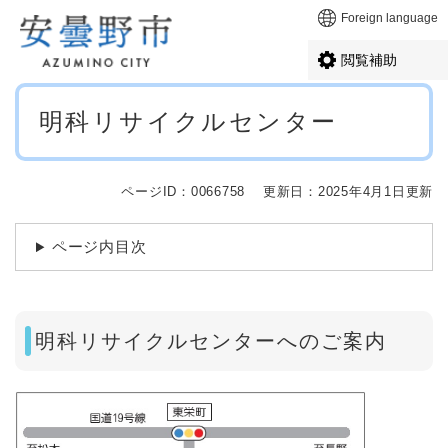
ペ
メニューを飛ばして本文へ
Foreign language
ー
ジ
閲覧補助
の
先
本
頭
明科リサイクルセンター
文
で
す
。
ページID：0066758
更新日：2025年4月1日更新
ページ内目次
明科リサイクルセンターへのご案内