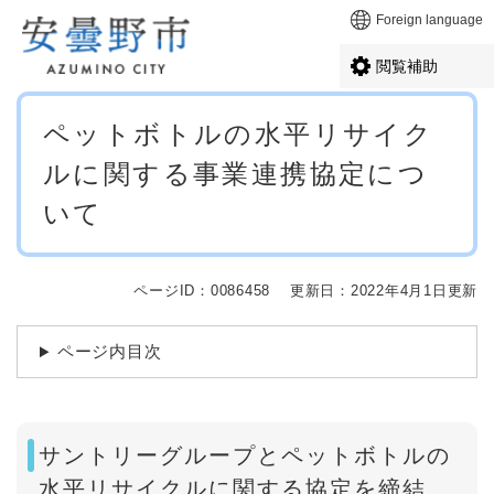
ペ
メニューを飛ばして本文へ
Foreign language
ー
ジ
閲覧補助
の
先
本
頭
ペットボトルの水平リサイク
文
で
ルに関する事業連携協定につ
す
。
いて
ページID：0086458
更新日：2022年4月1日更新
ページ内目次
サントリーグループとペットボトルの
水平リサイクルに関する協定を締結