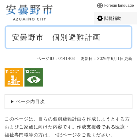
ペ
メニューを飛ばして本文へ
Foreign language
ー
ジ
閲覧補助
の
先
本
頭
安曇野市 個別避難計画
文
で
す
。
ページID：0141403
更新日：2026年6月1日更新
ページ内目次
このページは、自らの個別避難計画を作成しようとする方
およびご家族に向けた内容です。作成支援者である医療・
福祉専門職等の方は、下記ページをご覧ください。