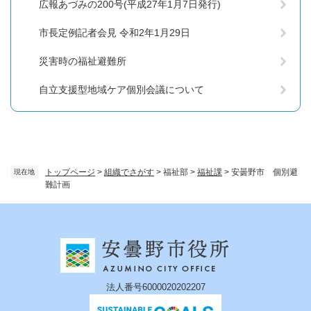
広報あづみの200号(平成27年1月7日発行)
市長定例記者会見 令和2年1月29日
災害時の福祉避難所
自立支援型地域ケア個別会議について
トップページ
>
組織でさがす
>
福祉部
>
福祉課
>
安曇野市 個別避
現在地
難計画
法人番号6000020202207