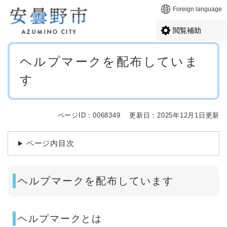
ペ
メニューを飛ばして本文へ
Foreign language
ー
ジ
閲覧補助
の
先
本
頭
ヘルプマークを配布していま
文
で
す
す
。
ページID：0068349
更新日：2025年12月1日更新
ページ内目次
ヘルプマークを配布しています
ヘルプマークとは