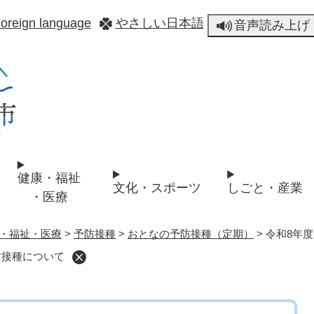
メニューを飛ばして本文へ
oreign language
やさしい日本語
音声読み上げ
健康・福祉
文化・スポーツ
しごと・産業
・医療
・福祉・医療
>
予防接種
>
おとなの予防接種（定期）
>
令和8年
防接種について