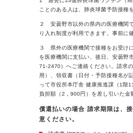
1 過去に23価肺炎球菌ワクチン（
ことのある人は、肺炎球菌予防接種
２ 安曇野市以外の県内の医療機関
り入れ制度が利用できます。事前に
３ 県外の医療機関で接種をお受け
を医療機関に支払い、後日、安曇野市
71-2470）へご連絡ください。請
用）、領収書（日付・予防接種名が
って市役所本庁舎 健康推進課（1階
負担額（2，900円）を差し引いた
償還払いの場合 請求期限は、接
意ください。