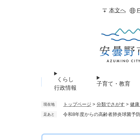
ペ
本文へ
F
ー
ジ
の
先
頭
で
す
。
くらし
子育て・教育
行政情報
トップページ
>
分類でさがす
>
健康
現在地
令和8年度からの高齢者肺炎球菌予
足あと
本