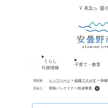
ペ
本文へ
F
ー
ジ
の
先
頭
で
す
。
くらし
子育て・教育
行政情報
トップページ
>
組織でさがす
>
保健
現在地
骨髄バンクドナー助成事業
足あと
本