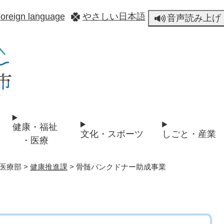
メニューを飛ばして本文へ
oreign language
やさしい日本語
音声読み上げ
健康・福祉
文化・スポーツ
しごと・産業
・医療
医療部
>
健康推進課
>
骨髄バンクドナー助成事業