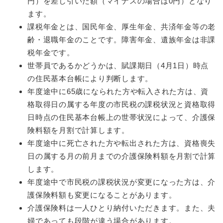
円）を差し引いた額（マイナスの場合は0円）となり
ます。
課税年金とは、国民年金、厚生年金、共済年金等の老
齢・退職年金のことです。障害年金、遺族年金は非課
税年金です。
世帯員であるかどうかは、賦課期日（4月1日）時点
の住民基本台帳により判断します。
年度途中に65歳になられた方や転入された方は、資
格取得日の属する年度の市民税の課税状況と資格取得
日時点の住民基本台帳上の世帯状況によって、介護保
険料額を月割で計算します。
年度途中に死亡された方や転出された方は、資格喪失
日の属する月の前月までの介護保険料額を月割で計算
します。
年度途中で市民税の課税状況が変更になった方は、介
護保険料額も変更になることがあります。
介護保険料は一人ひとり納付いただきます。また、夫
婦であっても段階が違う場合があります。