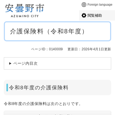
ペ
メニューを飛ばして本文へ
Foreign language
ー
ジ
閲覧補助
の
先
本
頭
介護保険料（令和8年度）
文
で
す
。
ページID：0140009
更新日：2026年4月1日更新
ページ内目次
令和8年度の介護保険料
令和8年度の介護保険料は次のとおりです。