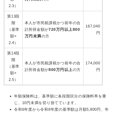
2.3）
第13段
階
本人が市民税課税かつ前年の合
167,040
（基準
計所得金額が
720万円以上800
円
額×
万円未満
の方
2.4）
第14段
階
本人が市民税課税かつ前年の合
174,000
（基準
計所得金額が
800万円以上
の方
円
額×
2.5）
年額保険料は、基準額に各段階区分の保険料率を乗
じ、10円未満を切り捨てています。
令和6年度から令和8年度の基準額は月額5,800円、年