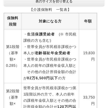
表のサイズを切り替える
【介護保険料 一覧表】
保険料
対象になる方
年額
段階
・
生活保護受給者
(※ 市民税
課税の方も含む)
第1段階
・世帯全員が市民税非課税かつ
（基準
本人が
老齢福祉年金受給者
19,830
額×
・世帯全員が市民税非課税かつ
円
0.285）
本人の前年の課税年金収入額と
その他の合計所得金額の合計
が
82万6,500円以下
の方
世帯全員が市民税非課税かつ第
第2段階
1段階以外の方で、本人の前年
（基準
33,750
の課税年金収入額とその他の合
額×
円
計所得金額の合計が
120万円以