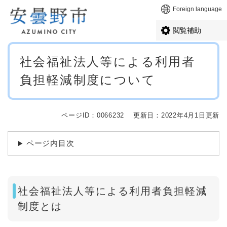
ペ
メニューを飛ばして本文へ
Foreign language
ー
ジ
閲覧補助
の
先
本
頭
社会福祉法人等による利用者
文
で
負担軽減制度について
す
。
ページID：0066232
更新日：2022年4月1日更新
ページ内目次
社会福祉法人等による利用者負担軽減
制度とは