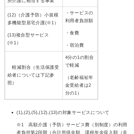
所介護に相当する事業
・サービスの
(12)（介護予防）小規模
利用者負担額
多機能型居宅介護(※1）
・食費
(13)複合型サービス
(※1）
・宿泊費
4分の1の割合
で軽減
軽減割合（生活保護受
給者については下記参
（老齢福祉年
照）
金受給者は2
分の1）
(1),(2),(5),(12),(13)の対象サービスについて
※1 高額介護（
予防）サービス費（別制度）の利用
者負担第2段階（合計所得金額、課税年金収入額（非