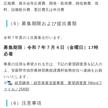
広報費、展示会等出展費、開発・取得費、雑役務費、借
料、設備処分費、委託費又は外注費
（5）募集期限および提出書類
令和７年度の１次募集を行います。
募集期限：令和７
年７
月４日（金曜日）17時
必着
事業の活用を希望される方は、下記の要望調査票を記入の
上、安曇野市役所農林部農政課農村振興担当へ連絡をお願
いいたします。
※
経営継承・経営発展支援事業 要望調査票 [Wordフ
ァイル／25KB]
（6）注意事項