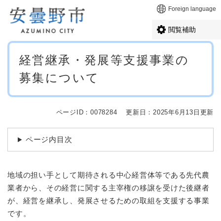
ペ
メニューを飛ばして本文へ
Foreign language
ー
ジ
閲覧補助
の
先
本
頭
経営継承・発展等支援事業の
文
で
募集について
す
。
ページID：0078284
更新日：2025年6月13日更新
ページ内目次
地域の担い手として期待される中心経営体等である先代農
業者から、その経営に関する主宰権の移譲を受けた後継者
が、経営を継承し、発展させるための取組を支援する事業
です。