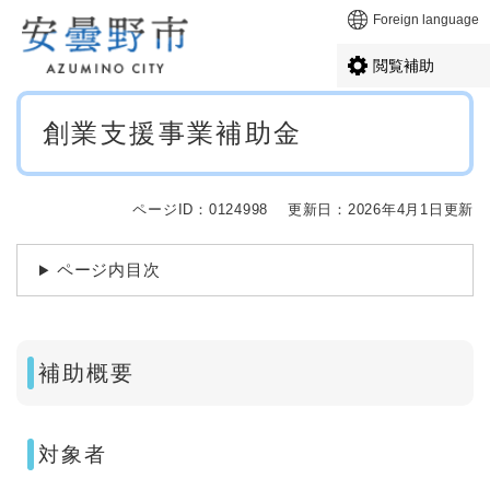
ペ
メニューを飛ばして本文へ
Foreign language
ー
ジ
閲覧補助
の
先
本
頭
創業支援事業補助金
文
で
す
。
ページID：0124998
更新日：2026年4月1日更新
ページ内目次
補助概要
対象者