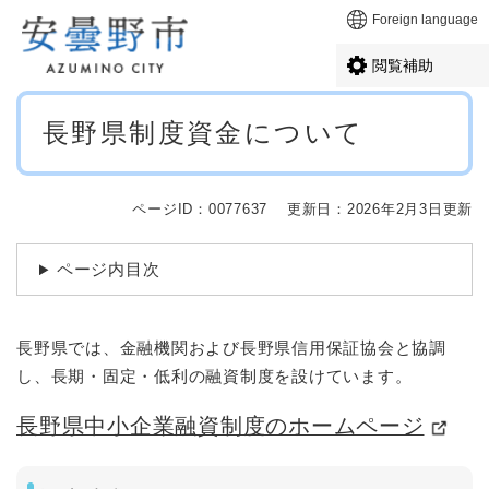
ペ
メニューを飛ばして本文へ
Foreign language
ー
ジ
閲覧補助
の
先
本
頭
長野県制度資金について
文
で
す
。
ページID：0077637
更新日：2026年2月3日更新
ページ内目次
長野県では、金融機関および長野県信用保証協会と協調
し、長期・固定・低利の融資制度を設けています。
長野県中小企業融資制度のホームページ