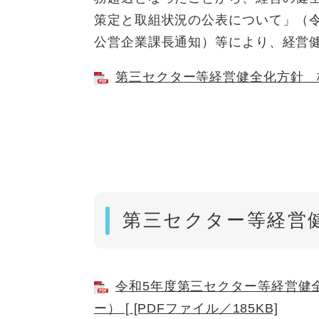
策定と取組状況の公表について」（令
公営企業課長通知）等により、経営
第三セクター等経営健全化方針 株式
第三セクター等経営
令和5年度第三セクター等経営健
ー） [ [PDFファイル／185KB]