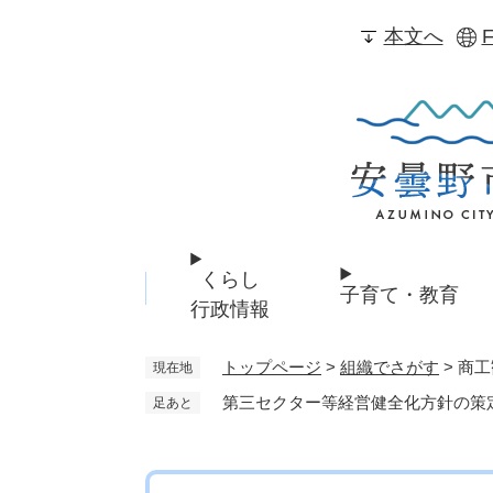
ペ
本文へ
F
ー
ジ
の
先
頭
で
す
。
くらし
子育て・教育
行政情報
トップページ
>
組織でさがす
>
商工
現在地
第三セクター等経営健全化方針の策
足あと
本