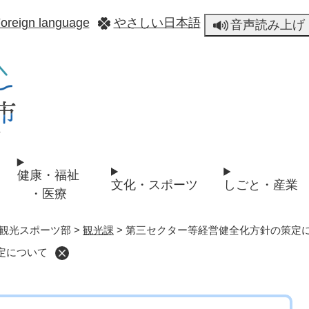
メニューを飛ばして本文へ
oreign language
やさしい日本語
音声読み上げ
健康・福祉
文化・スポーツ
しごと・産業
・医療
観光スポーツ部
>
観光課
>
第三セクター等経営健全化方針の策定
定について