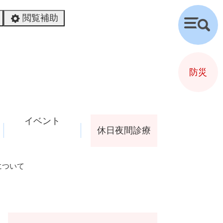
閲覧補助
検
索
防災
イベント
休日夜間診療
について