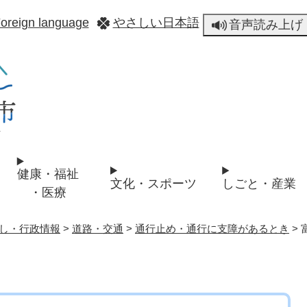
メニューを飛ばして本文へ
oreign language
やさしい日本語
音声読み上げ
健康・福祉
文化・スポーツ
しごと・産業
・医療
し・行政情報
>
道路・交通
>
通行止め・通行に支障があるとき
>