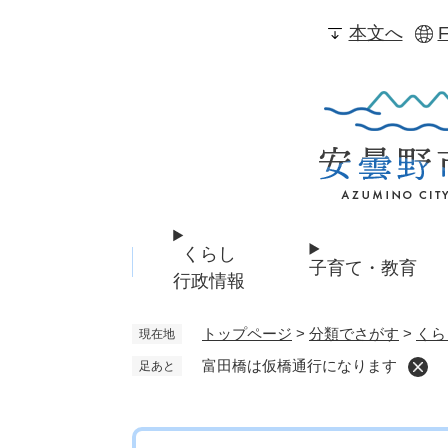
ペ
本文へ
F
ー
ジ
の
先
頭
で
す
。
くらし
子育て・教育
行政情報
トップページ
>
分類でさがす
>
くら
現在地
富田橋は仮橋通行になります
足あと
本