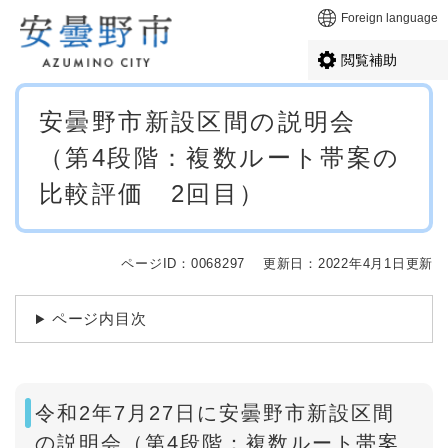
ペ
メニューを飛ばして本文へ
Foreign language
ー
ジ
閲覧補助
の
先
本
頭
安曇野市新設区間の説明会
文
で
（第4段階：複数ルート帯案の
す
。
比較評価 2回目）
ページID：0068297
更新日：2022年4月1日更新
ページ内目次
令和2年7月27日に安曇野市新設区間
の説明会（第4段階：複数ルート帯案