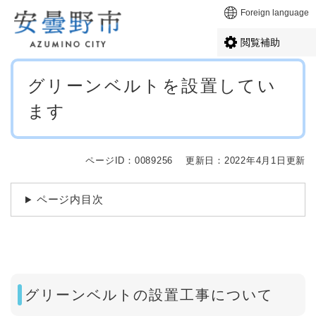
ペ
メニューを飛ばして本文へ
Foreign language
ー
ジ
閲覧補助
の
先
本
頭
グリーンベルトを設置してい
文
で
ます
す
。
ページID：0089256
更新日：2022年4月1日更新
ページ内目次
グリーンベルトの設置工事について