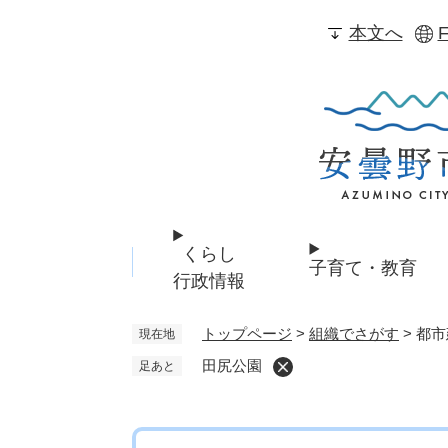
ペ
本文へ
F
ー
ジ
の
先
頭
で
す
。
くらし
子育て・教育
行政情報
トップページ
>
組織でさがす
>
都市
現在地
田尻公園
足あと
本