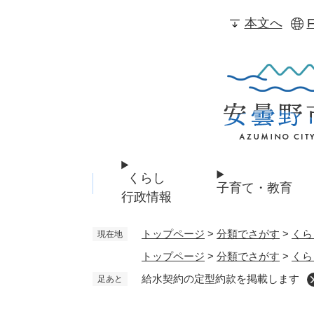
ペ
本文へ
F
ー
ジ
の
先
頭
で
す
。
くらし
子育て・教育
行政情報
トップページ
>
分類でさがす
>
くら
現在地
トップページ
>
分類でさがす
>
くら
給水契約の定型約款を掲載します
足あと