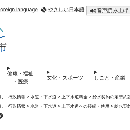
メニューを飛ばして本文へ
oreign language
やさしい日本語
音声読み上げ
健康・福祉
文化・スポーツ
しごと・産業
・医療
し・行政情報
>
水道・下水道
>
上下水道料金
>
給水契約の定型約
し・行政情報
>
水道・下水道
>
上下水道への接続・使用
>
給水契