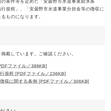
の条件等を定めた「安曇野市水道事業給水条
施行規程」、「安曇野市水道事業分担金等の徴収に
たるものになります。
掲載しています。ご確認ください。
DFファイル／386KB]
程 [PDFファイル／236KB]
に関する条例 [PDFファイル／306KB]
ださい