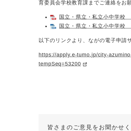
育委員会学校教育課までご連絡をお
国立・県立・私立小中学校 入学
国立・県立・私立小中学校 入学
以下のリンクより、ながの電子申請
https://apply.e-tumo.jp/city-azumino
tempSeq=53200
皆さまのご意見をお聞かせく