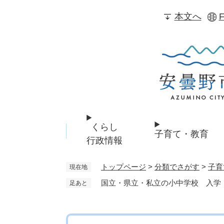
ペ
本文へ
F
ー
ジ
の
先
頭
で
す
。
くらし
子育て・教育
行政情報
トップページ
>
分類でさがす
>
子育
現在地
国立・県立・私立の小中学校 入学
足あと
本