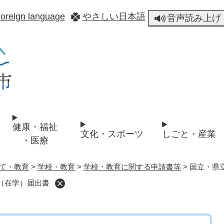
メニューを飛ばして本文へ
oreign language
やさしい日本語
音声読み上げ
健康・福祉
文化・スポーツ
しごと・産業
・医療
て・教育
>
学校・教育
>
学校・教育に関する申請書等
>
国立・県
（在学）届出書