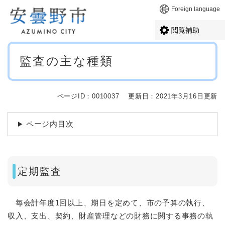
ペ
メニューを飛ばして本文へ
Foreign language
ー
ジ
閲覧補助
の
先
本
頭
監査の主な種類
文
で
す
。
ページID：0010037
更新日：2021年3月16日更新
ページ内目次
定期監査
毎会計年度1回以上、期日を定めて、市の予算の執行、
収入、支出、契約、財産管理などの財務に関する事務の執