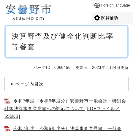
ペ
メニューを飛ばして本文へ
Foreign language
ー
ジ
閲覧補助
の
先
本
頭
決算審査及び健全化判断比率
文
で
等審査
す
。
ページID：0066450
更新日：2023年8月24日更新
ページ内目次
令和7年度（令和6年度分）安曇野市一般会計・特別会
計等決算審査意見書への対応について [PDFファイル／
595KB]
令和7年度（令和6年度分）決算審査意見書（一般会