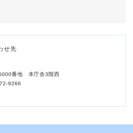
わせ先
000番地 本庁舎3階西
72-9266