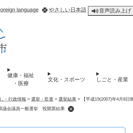
メニューを飛ばして本文へ
oreign language
やさしい日本語
音声読み上げ
健康・福祉
文化・スポーツ
しごと・産業
・医療
し・行政情報
>
選挙・監査
>
選挙結果
>
【平成19(2007)年4
長野県議会議員一般選挙 投開票結果