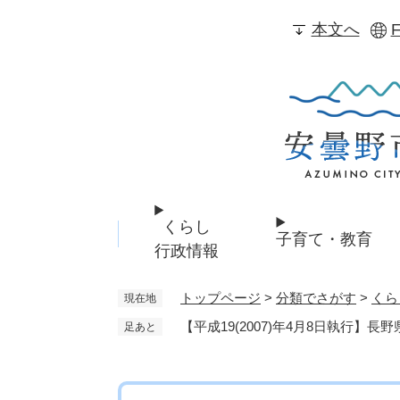
ペ
本文へ
F
ー
ジ
の
先
頭
で
す
。
くらし
子育て・教育
行政情報
トップページ
>
分類でさがす
>
くら
現在地
【平成19(2007)年4月8日執行】
足あと
本