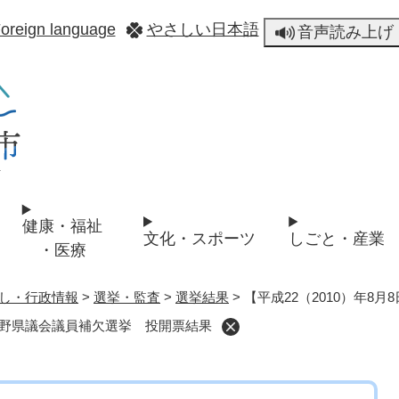
メニューを飛ばして本文へ
oreign language
やさしい日本語
音声読み上げ
健康・福祉
文化・スポーツ
しごと・産業
・医療
し・行政情報
>
選挙・監査
>
選挙結果
>
【平成22（2010）年
】長野県議会議員補欠選挙 投開票結果