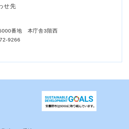
わせ先
000番地 本庁舎3階西
72-9266