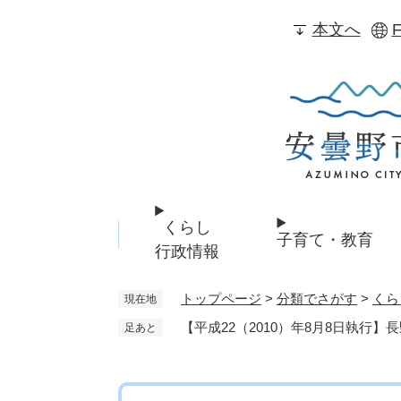
ペ
本文へ
F
ー
ジ
の
先
頭
で
す
。
くらし
子育て・教育
行政情報
トップページ
>
分類でさがす
>
くら
現在地
【平成22（2010）年8月8日執行
足あと
本