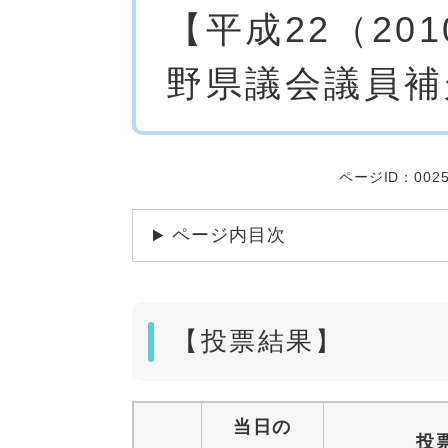
【平成22（20
文
野県議会議員補
ページID：0025
ページ内目次
【投票結果】
当日の
投