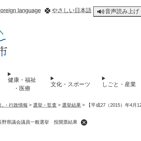
メニューを飛ばして本文へ
oreign language
やさしい日本語
音声読み上げ
健康・福祉
文化・スポーツ
しごと・産業
・医療
し・行政情報
>
選挙・監査
>
選挙結果
>
【平成27（2015）年4
行】長野県議会議員一般選挙 投開票結果