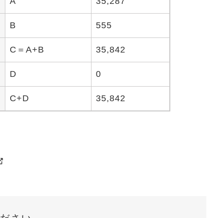
A
35,287
B
555
C＝A+B
35,842
D
0
C+D
35,842