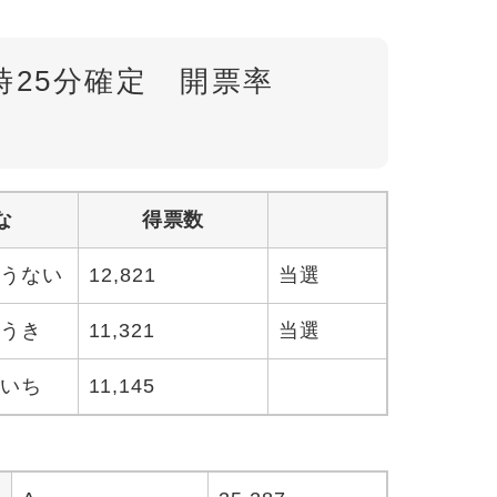
時25分確定 開票率
な
得票数
ゆうない
12,821
当選
こうき
11,321
当選
ういち
11,145