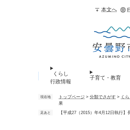
ペ
本文へ
F
ー
ジ
の
先
頭
で
す
。
くらし
子育て・教育
行政情報
トップページ
>
分類でさがす
>
くら
現在地
果
【平成27（2015）年4月12日執
足あと