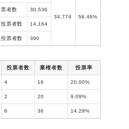
投票者数
30,536
34,774
56.46%
前投票者数
14,164
者投票者数
390
投票者数
棄権者数
投票率
4
16
20.00%
2
20
9.09%
6
36
14.29%