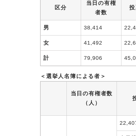
当日の有権
区分
投
者数
男
38,414
22,
女
41,492
22,
計
79,906
45,
＜選挙人名簿による者＞
当日の有権者数
（人）
22,40