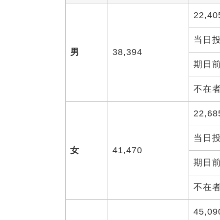
22,40
当日
男
38,394
期日
不在
22,68
当日
女
41,470
期日
不在
45,09