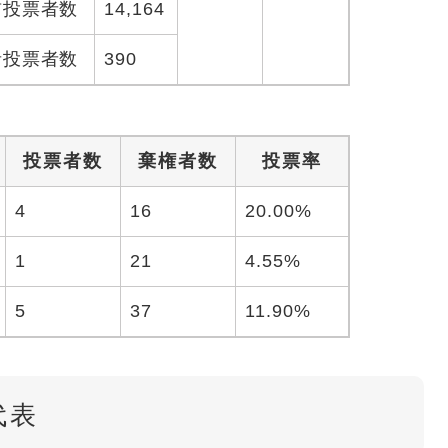
前投票者数
14,164
者投票者数
390
投票者数
棄権者数
投票率
4
16
20.00%
1
21
4.55%
5
37
11.90%
代表