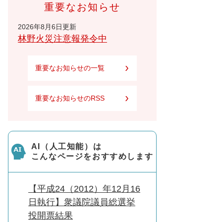
重要なお知らせ
2026年8月6日更新
林野火災注意報発令中
重要なお知らせの一覧
重要なお知らせのRSS
AI（人工知能）は
こんなページをおすすめします
【平成24（2012）年12月16
日執行】衆議院議員総選挙
投開票結果