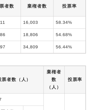
票者数
棄権者数
投票率
411
16,003
58.34%
686
18,806
54.68%
097
34,809
56.44%
棄権者
投票者数（人）
数
投票率
（人）
7