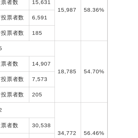
投票者数
15,631
15,987
58.36%
前投票者数
6,591
者投票者数
185
5
投票者数
14,907
18,785
54.70%
前投票者数
7,573
者投票者数
205
2
投票者数
30,538
34,772
56.46%