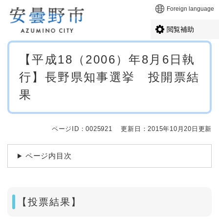
ペ
メニューを飛ばして本文へ
Foreign language
ー
ジ
閲覧補助
の
先
本
頭
【平成18（2006）年8月6日執
文
で
行】長野県知事選挙 投開票結
す
。
果
ページID：0025921
更新日：2015年10月20日更新
ページ内目次
【投票結果】