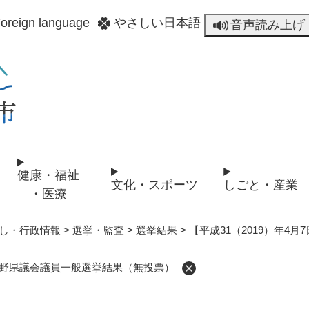
メニューを飛ばして本文へ
oreign language
やさしい日本語
音声読み上げ
健康・福祉
文化・スポーツ
しごと・産業
・医療
し・行政情報
>
選挙・監査
>
選挙結果
>
【平成31（2019）年
】長野県議会議員一般選挙結果（無投票）