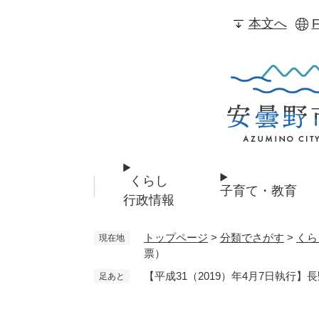
ペ
本文へ
F
ー
ジ
の
先
頭
で
す
。
くらし
子育て・教育
行政情報
トップページ
>
分類でさがす
>
くら
現在地
票）
【平成31（2019）年4月7日執行
足あと