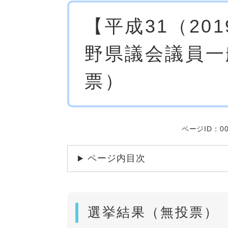
本
【平成31（20
文
野県議会議員一
票）
ページID：00
ページ内目次
選挙結果（無投票）