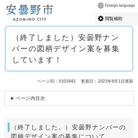
ペ
メニューを飛ばして本文へ
Foreign language
ー
ジ
閲覧補助
の
先
本
頭
（終了しました）安曇野ナン
文
で
バーの図柄デザイン案を募集
す
。
しています！
ページID：0103943
更新日：2023年8月1日更新
ページ内目次
（終了しました。）安曇野ナンバーの
図柄デザイン案の募集について