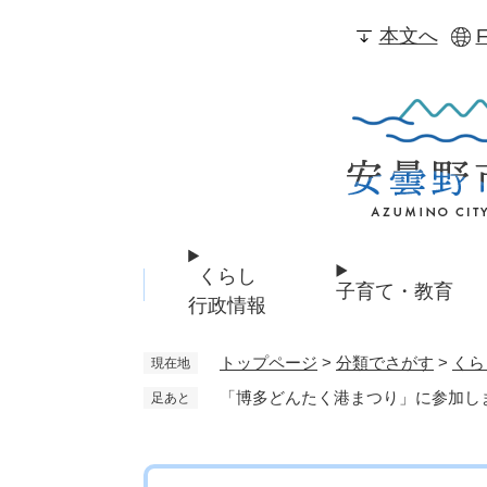
ペ
本文へ
F
ー
ジ
の
先
頭
で
す
。
くらし
子育て・教育
行政情報
トップページ
>
分類でさがす
>
くら
現在地
「博多どんたく港まつり」に参加し
足あと
本