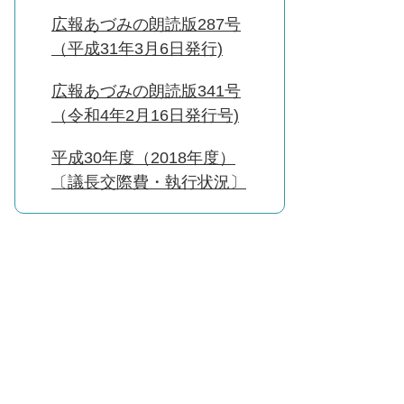
広報あづみの朗読版287号
（平成31年3月6日発行)
広報あづみの朗読版341号
（令和4年2月16日発行号)
平成30年度（2018年度）
〔議長交際費・執行状況〕