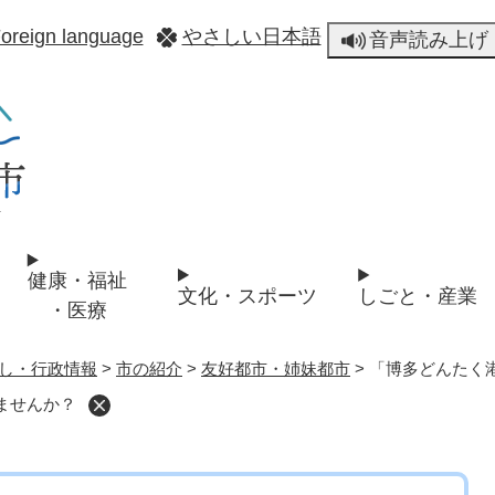
メニューを飛ばして本文へ
oreign language
やさしい日本語
音声読み上げ
健康・福祉
文化・スポーツ
しごと・産業
・医療
し・行政情報
>
市の紹介
>
友好都市・姉妹都市
>
「博多どんたく
ませんか？