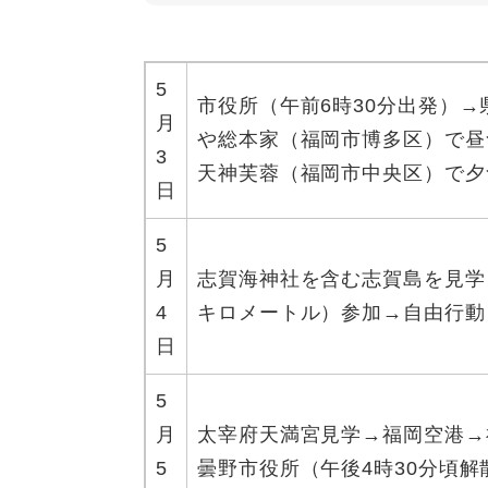
5
市役所（午前6時30分出発）
月
や総本家（福岡市博多区）で昼
3
天神芙蓉（福岡市中央区）で夕
日
5
月
志賀海神社を含む志賀島を見学
4
キロメートル）参加→自由行動
日
5
月
太宰府天満宮見学→福岡空港→
5
曇野市役所（午後4時30分頃解