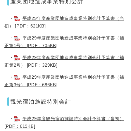
産業団地造成事業特別会計
・
平成29年度産業団地造成事業特別会計予算書（当
初） [PDF：621KB]
・
平成29年度産業団地造成事業特別会計予算書（補
正第1号） [PDF：705KB]
・
平成29年度産業団地造成事業特別会計予算書（補
正第2号） [PDF：329KB]
・
平成29年度産業団地造成事業特別会計予算書（補
正第3号） [PDF：686KB]
観光宿泊施設特別会計
・
平成29年度観光宿泊施設特別会計予算書（当初）
[PDF：619KB]