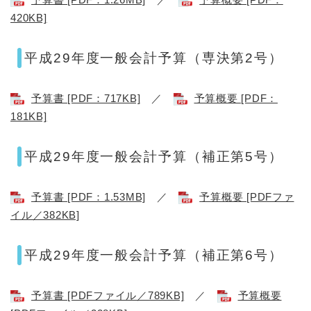
420KB]
平成29年度一般会計予算（専決第2号）
予算書 [PDF：717KB]
／
予算概要 [PDF：
181KB]
平成29年度一般会計予算（補正第5号）
予算書 [PDF：1.53MB]
／
予算概要 [PDFファ
イル／382KB]
平成29年度一般会計予算（補正第6号）
予算書 [PDFファイル／789KB]
／
予算概要