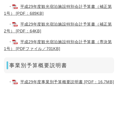
・
平成29年度観光宿泊施設特別会計予算書（補正第
1号） [PDF：689KB]
・
平成29年度観光宿泊施設特別会計予算書（補正第
2号） [PDF：64KB]
・
平成29年度観光宿泊施設特別会計予算書（専決第
1号） [PDFファイル／701KB]
事業別予算概要説明書
・
平成29年度事業別予算概要説明書 [PDF：16.7MB]