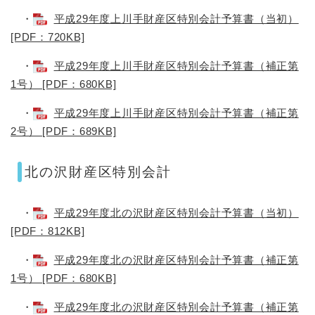
・
平成29年度上川手財産区特別会計予算書（当初）
[PDF：720KB]
・
平成29年度上川手財産区特別会計予算書（補正第
1号） [PDF：680KB]
・
平成29年度上川手財産区特別会計予算書（補正第
2号） [PDF：689KB]
北の沢財産区特別会計
・
平成29年度北の沢財産区特別会計予算書（当初）
[PDF：812KB]
・
平成29年度北の沢財産区特別会計予算書（補正第
1号） [PDF：680KB]
・
平成29年度北の沢財産区特別会計予算書（補正第