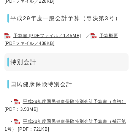
[PDFファイル／228KB]
平成29年度一般会計予算（専決第3号）
予算書 [PDFファイル／1.45MB]
／
予算概要
[PDFファイル／438KB]
特別会計
国民健康保険特別会計
・
平成29年度国民健康保険特別会計予算書（当初）
[PDF：3.93MB]
・
平成29年度国民健康保険特別会計予算書（補正第
1号） [PDF：721KB]