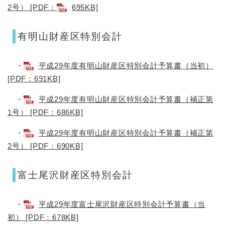
2号） [PDF：
695KB]
有明山財産区特別会計
・
平成29年度有明山財産区特別会計予算書（当初）
[PDF：691KB]
・
平成29年度有明山財産区特別会計予算書（補正第
1号） [PDF：686KB]
・
平成29年度有明山財産区特別会計予算書（補正第
2号） [PDF：690KB]
富士尾沢財産区特別会計
・
平成29年度富士尾沢財産区特別会計予算書（当
初） [PDF：678KB]