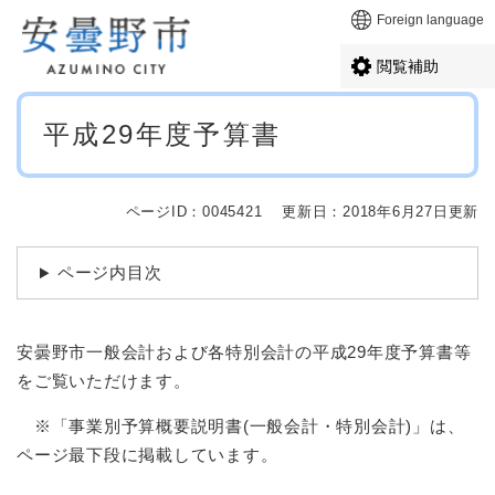
ペ
メニューを飛ばして本文へ
Foreign language
ー
ジ
閲覧補助
の
先
本
頭
平成29年度予算書
文
で
す
。
ページID：0045421
更新日：2018年6月27日更新
ページ内目次
安曇野市一般会計および各特別会計の平成29年度予算書等
をご覧いただけます。
※「事業別予算概要説明書(一般会計・特別会計)」は、
ページ最下段に掲載しています。